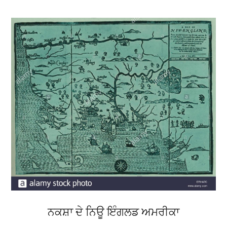
ਨਕਸ਼ਾ ਦੇ ਨਿਊ ਇੰਗਲਡ ਅਮਰੀਕਾ